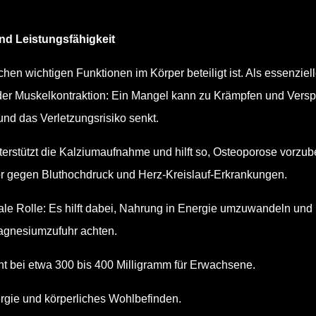
und Leistungsfähigkeit
en wichtigen Funktionen im Körper beteiligt ist. Als essenziel
der Muskelkontraktion: Ein Mangel kann zu Krämpfen und Verspa
nd das Verletzungsrisiko senkt.
rstützt die Kalziumaufnahme und hilft so, Osteoporose vorzubeu
tor gegen Bluthochdruck und Herz-Kreislauf-Erkrankungen.
rale Rolle: Es hilft dabei, Nahrung in Energie umzuwandeln u
 Magnesiumzufuhr achten.
t bei etwa 300 bis 400 Milligramm für Erwachsene.
ergie und körperliches Wohlbefinden.