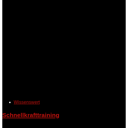
Wissenswert
Schnellkrafttraining
Schnellkrafttraining konzentriert sich auf explosive