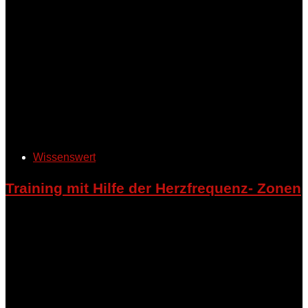
Wissenswert
Training mit Hilfe der Herzfrequenz- Zonen
Die Herzfrequenz ist ein wichtiger Indikator dafür, wie stark
der Körper während des Trainings belastet wird. Sie lässt
sich in fünf verschiedene Trainingszonen einteilen, die sich
an der maximalen Herzfrequenz (HRmax) orientieren. Die
HRmax kann näherungsweise mit der Formel 220 minus
Lebensalter berechnet werden.