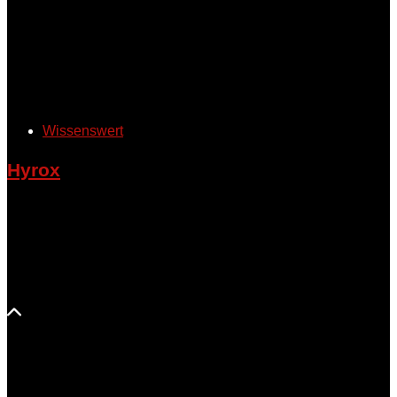
Wissenswert
Hyrox
Hyrox ist eine Kombination aus Krafttraining, Intervalltraining
und Ausdauertraining. Ein HYROX Wettkampf besteht aus
insgesamt acht Stationen, zwischen denen jeweils ein 1000
Meter Lauf absolviert wird.