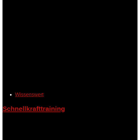
Wissenswert
Schnellkrafttraining
Schnellkrafttraining konzentriert sich auf explosive
Bewegungen, die eine hohe Muskelaktivierung erfordern.
Ziel ist es, die Fähigkeit des Körpers zu verbessern, in