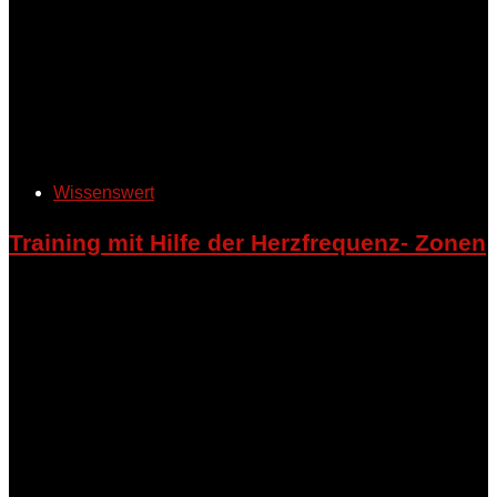
Wissenswert
Training mit Hilfe der Herzfrequenz- Zonen
Die Herzfrequenz ist ein wichtiger Indikator dafür, wie stark
der Körper während des Trainings belastet wird. Sie lässt
sich in fünf verschiedene Trainingszonen einteilen, die sich
an der maximalen Herzfrequenz (HRmax) orientieren. Die
HRmax kann näherungsweise mit der Formel 220 minus
Lebensalter berechnet werden.