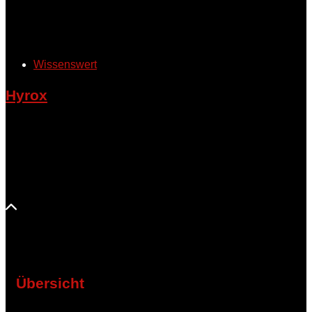
Wissenswert
Hyrox
Hyrox ist eine Kombination aus Krafttraining, Intervalltraining
und Ausdauertraining. Ein HYROX Wettkampf besteht aus
insgesamt acht Stationen, zwischen denen jeweils ein 1000
Meter Lauf absolviert wird.
Übersicht